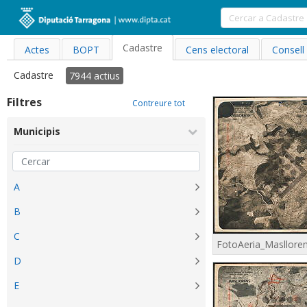
Cadastre
Actes
BOPT
Cens electoral
Consell
Cadastre
7944
actius
Filtres
Contreure tot
Municipis
A
B
C
D
E