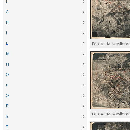
F
G
H
I
L
M
N
O
P
Q
R
S
T